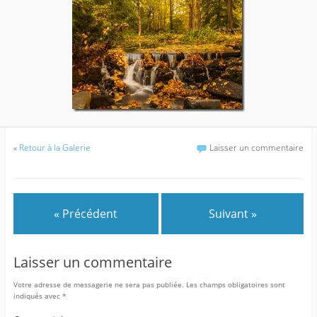
«
Retour à la Galerie
Laisser un commentaire
« Précédent
Suivant »
Laisser un commentaire
Votre adresse de messagerie ne sera pas publiée.
Les champs obligatoires sont
indiqués avec
*