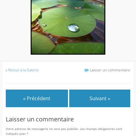
«
Retour à la Galerie
Laisser un commentaire
« Précédent
Suivant »
Laisser un commentaire
Votre adresse de messagerie ne sera pas publiée.
Les champs obligatoires sont
indiqués avec
*